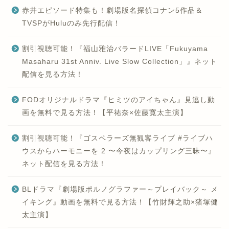
赤井エピソード特集も！劇場版名探偵コナン5作品＆
TVSPがHuluのみ先行配信！
割引視聴可能！『福山雅治バラードLIVE「Fukuyama
Masaharu 31st Anniv. Live Slow Collection」』ネット
配信を見る方法！
FODオリジナルドラマ『ヒミツのアイちゃん』見逃し動
画を無料で見る方法！【平祐奈×佐藤寛太主演】
割引視聴可能！『ゴスペラーズ無観客ライブ #ライブハ
ウスからハーモニーを 2 〜今夜はカップリング三昧〜』
ネット配信を見る方法！
BLドラマ『劇場版ポルノグラファー～プレイバック～ メ
イキング』動画を無料で見る方法！【竹財輝之助×猪塚健
太主演】