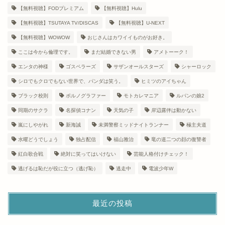
【無料視聴】FODプレミアム
【無料視聴】Hulu
【無料視聴】TSUTAYA TV/DISCAS
【無料視聴】U-NEXT
【無料視聴】WOWOW
おじさんはカワイイものがお好き。
ここは今から倫理です。
まだ結婚できない男
アメトーーク！
エンタの神様
ゴスペラーズ
サザンオールスターズ
シャーロック
シロでもクロでもない世界で、パンダは笑う。
ヒミツのアイちゃん
ブラック校則
ポルノグラファー
モトカレマニア
ルパンの娘2
同期のサクラ
名探偵コナン
天気の子
岸辺露伴は動かない
嵐にしやがれ
新海誠
未満警察ミッドナイトランナー
極主夫道
水曜どうでしょう
独占配信
福山雅治
竜の道二つの顔の復讐者
紅白歌合戦
絶対に笑ってはいけない
芸能人格付けチェック！
逃げるは恥だが役に立つ（逃げ恥）
逃走中
電波少年W
最近の投稿