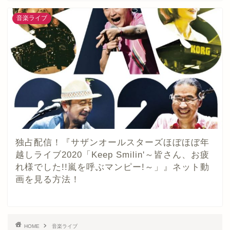
音楽ライブ
独占配信！『サザンオールスターズほぼほぼ年
越しライブ2020「Keep Smilin'～皆さん、お疲
れ様でした!!嵐を呼ぶマンピー!～」』ネット動
画を見る方法！
HOME
音楽ライブ