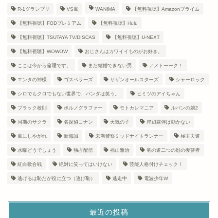
R-1グランプリ
VS嵐
WANIMA
【無料視聴】Amazonプライム
【無料視聴】FODプレミアム
【無料視聴】Hulu
【無料視聴】TSUTAYA TV/DISCAS
【無料視聴】U-NEXT
【無料視聴】WOWOW
おじさんはカワイイものがお好き。
ここは今から倫理です。
まだ結婚できない男
アメトーーク！
エンタの神様
ゴスペラーズ
サザンオールスターズ
シャーロック
シロでもクロでもない世界で、パンダは笑う。
ヒミツのアイちゃん
ブラック校則
ポルノグラファー
モトカレマニア
ルパンの娘2
同期のサクラ
名探偵コナン
天気の子
岸辺露伴は動かない
嵐にしやがれ
新海誠
未満警察ミッドナイトランナー
極主夫道
水曜どうでしょう
独占配信
福山雅治
竜の道二つの顔の復讐者
紅白歌合戦
絶対に笑ってはいけない
芸能人格付けチェック！
逃げるは恥だが役に立つ（逃げ恥）
逃走中
電波少年W
最近の投稿