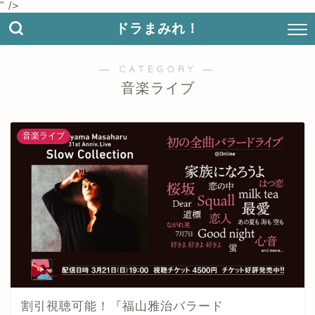
" />
ドラまみれ！
― CATEGORY ―
音楽ライブ
音楽ライブ
割引視聴可能！『福山雅治バラード