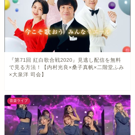
『第71回 紅白歌合戦2020』見逃し配信を無料
で見る方法！【内村光良×桑子真帆×二階堂ふみ
×大泉洋 司会】
音楽ライブ