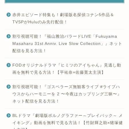
赤井エピソード特集も！劇場版名探偵コナン5作品＆
TVSPがHuluのみ先行配信！
割引視聴可能！『福山雅治バラードLIVE「Fukuyama
Masaharu 31st Anniv. Live Slow Collection」』ネット
配信を見る方法！
FODオリジナルドラマ『ヒミツのアイちゃん』見逃し動
画を無料で見る方法！【平祐奈×佐藤寛太主演】
割引視聴可能！『ゴスペラーズ無観客ライブ #ライブハ
ウスからハーモニーを 2 〜今夜はカップリング三昧〜』
ネット配信を見る方法！
BLドラマ『劇場版ポルノグラファー～プレイバック～ メ
イキング』動画を無料で見る方法！【竹財輝之助×猪塚健