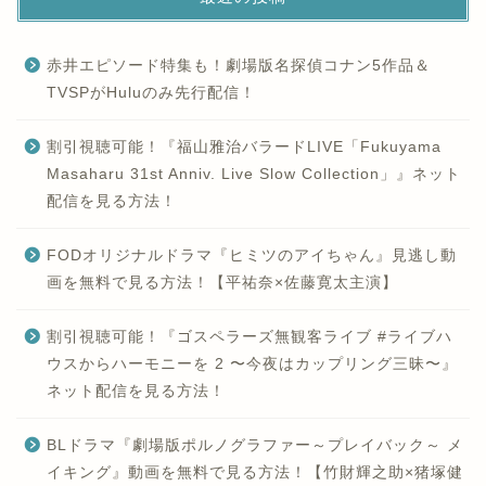
赤井エピソード特集も！劇場版名探偵コナン5作品＆
TVSPがHuluのみ先行配信！
割引視聴可能！『福山雅治バラードLIVE「Fukuyama
Masaharu 31st Anniv. Live Slow Collection」』ネット
配信を見る方法！
FODオリジナルドラマ『ヒミツのアイちゃん』見逃し動
画を無料で見る方法！【平祐奈×佐藤寛太主演】
割引視聴可能！『ゴスペラーズ無観客ライブ #ライブハ
ウスからハーモニーを 2 〜今夜はカップリング三昧〜』
ネット配信を見る方法！
BLドラマ『劇場版ポルノグラファー～プレイバック～ メ
イキング』動画を無料で見る方法！【竹財輝之助×猪塚健