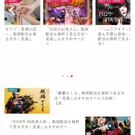
ドラマ（2020年）
国内ドラマ（2020年）
国内ドラマ（2020年）
＃リモラブ～普通の恋
『伝説のお母さん』動画
『ハムラアキラ～世
邪道～』動画配信を無
配信を無料で見る方法！
最も不運な探偵～』
で見る方法！見逃し
見逃しおすすめサービ
配信を無料で見る方
.
ス...
法！...
『麒麟がくる』動画配信を無料で見る方
法！見逃しおすすめサービス比較！
【長...
『DIVER-特殊潜入班-』動画配信を無料
で見る方法！見逃しおすすめサー...