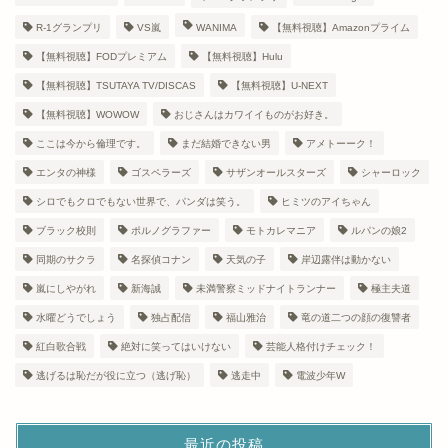
R-1グランプリ
VS嵐
WANIMA
【無料視聴】Amazonプライム
【無料視聴】FODプレミアム
【無料視聴】Hulu
【無料視聴】TSUTAYA TV/DISCAS
【無料視聴】U-NEXT
【無料視聴】WOWOW
おじさんはカワイイものがお好き。
ここは今から倫理です。
まだ結婚できない男
アメトーーク！
エンタの神様
ゴスペラーズ
サザンオールスターズ
シャーロック
シロでもクロでもない世界で、パンダは笑う。
ヒミツのアイちゃん
ブラック校則
ポルノグラファー
モトカレマニア
ルパンの娘2
同期のサクラ
名探偵コナン
天気の子
岸辺露伴は動かない
嵐にしやがれ
新海誠
未満警察ミッドナイトランナー
極主夫道
水曜どうでしょう
独占配信
福山雅治
竜の道二つの顔の復讐者
紅白歌合戦
絶対に笑ってはいけない
芸能人格付けチェック！
逃げるは恥だが役に立つ（逃げ恥）
逃走中
電波少年W
最近の投稿