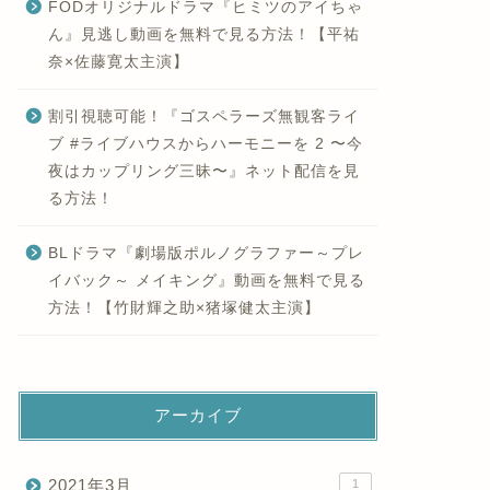
FODオリジナルドラマ『ヒミツのアイちゃ
ん』見逃し動画を無料で見る方法！【平祐
奈×佐藤寛太主演】
割引視聴可能！『ゴスペラーズ無観客ライ
ブ #ライブハウスからハーモニーを 2 〜今
夜はカップリング三昧〜』ネット配信を見
る方法！
BLドラマ『劇場版ポルノグラファー～プレ
イバック～ メイキング』動画を無料で見る
方法！【竹財輝之助×猪塚健太主演】
アーカイブ
2021年3月
1