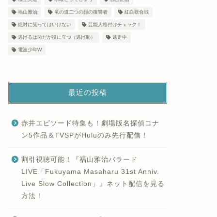
福山雅治
竜の道二つの顔の復讐者
紅白歌合戦
絶対に笑ってはいけない
芸能人格付けチェック！
逃げるは恥だが役に立つ（逃げ恥）
逃走中
電波少年W
最近の投稿
赤井エピソード特集も！劇場版名探偵コナ
ン5作品＆TVSPがHuluのみ先行配信！
割引視聴可能！『福山雅治バラード
LIVE「Fukuyama Masaharu 31st Anniv.
Live Slow Collection」』ネット配信を見る
方法！