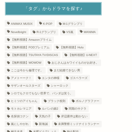
「タグ」からドラマを探す♪
ANIMAX MUSIX
K-POP
M-1グランプリ
Novelbright
R-1グランプリ
VS嵐
WANIMA
【無料視聴】Amazonプライム
【無料視聴】FODプレミアム
【無料視聴】Hulu
【無料視聴】TSUTAYA TV/DISCAS
【無料視聴】U-NEXT
【無料視聴】WOWOW
おじさんはカワイイものがお好き。
ここは今から倫理です。
まだ結婚できない男
アメトーーク！
エンタの神様
ゴスペラーズ
サザンオールスターズ
シャーロック
シロでもクロでもない世界で、パンダは笑う。
ヒミツのアイちゃん
ブラック校則
ポルノグラファー
モトカレマニア
ルパンの娘2
同期のサクラ
名探偵コナン
天気の子
岸辺露伴は動かない
嵐にしやがれ
新海誠
未満警察ミッドナイトランナー
極主夫道
水曜どうでしょう
独占配信