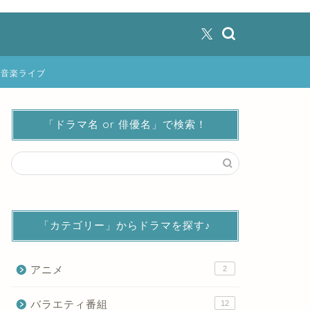
音楽ライブ
「ドラマ名 or 俳優名」で検索！
「カテゴリー」からドラマを探す♪
アニメ
2
バラエティ番組
12