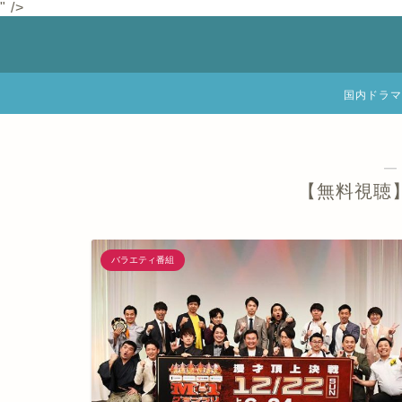
" />
国内ドラマ
―
【無料視聴】
バラエティ番組