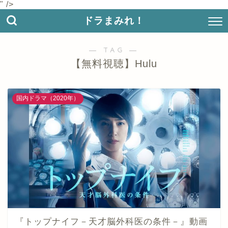
" />
ドラまみれ！
― TAG ―
【無料視聴】Hulu
国内ドラマ（2020年）
『トップナイフ－天才脳外科医の条件－』動画