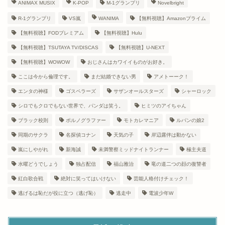
ANIMAX MUSIX
K-POP
M-1グランプリ
Novelbright
R-1グランプリ
VS嵐
WANIMA
【無料視聴】Amazonプライム
【無料視聴】FODプレミアム
【無料視聴】Hulu
【無料視聴】TSUTAYA TV/DISCAS
【無料視聴】U-NEXT
【無料視聴】WOWOW
おじさんはカワイイものがお好き。
ここは今から倫理です。
まだ結婚できない男
アメトーーク！
エンタの神様
ゴスペラーズ
サザンオールスターズ
シャーロック
シロでもクロでもない世界で、パンダは笑う。
ヒミツのアイちゃん
ブラック校則
ポルノグラファー
モトカレマニア
ルパンの娘2
同期のサクラ
名探偵コナン
天気の子
岸辺露伴は動かない
嵐にしやがれ
新海誠
未満警察ミッドナイトランナー
極主夫道
水曜どうでしょう
独占配信
福山雅治
竜の道二つの顔の復讐者
紅白歌合戦
絶対に笑ってはいけない
芸能人格付けチェック！
逃げるは恥だが役に立つ（逃げ恥）
逃走中
電波少年W