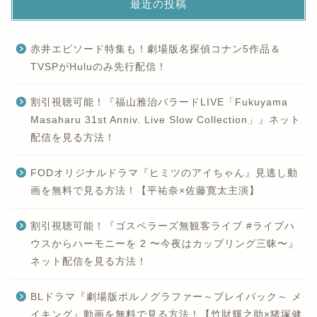
最近の投稿
赤井エピソード特集も！劇場版名探偵コナン5作品＆
TVSPがHuluのみ先行配信！
割引視聴可能！『福山雅治バラードLIVE「Fukuyama
Masaharu 31st Anniv. Live Slow Collection」』ネット
配信を見る方法！
FODオリジナルドラマ『ヒミツのアイちゃん』見逃し動
画を無料で見る方法！【平祐奈×佐藤寛太主演】
割引視聴可能！『ゴスペラーズ無観客ライブ #ライブハ
ウスからハーモニーを 2 〜今夜はカップリング三昧〜』
ネット配信を見る方法！
BLドラマ『劇場版ポルノグラファー～プレイバック～ メ
イキング』動画を無料で見る方法！【竹財輝之助×猪塚健